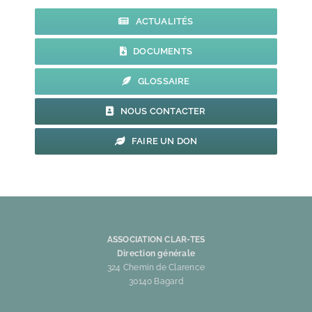
l’IMT
Alès
ACTUALITÉS
les
DOCUMENTS
27
et
GLOSSAIRE
28
novembre
NOUS CONTACTER
2025
FAIRE UN DON
ASSOCIATION CLAR-TES
Direction générale
324 Chemin de Clarence
30140 Bagard