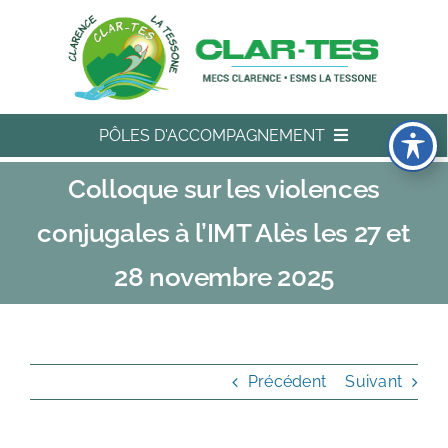
Passer
au
contenu
PÔLES D'ACCOMPAGNEMENT
Colloque sur les violences
L’ASSOCIATION
conjugales à l’IMT Alès les 27 et
PÔLE SOCIAL
28 novembre 2025
PÔLE MÉDICO-SOCIAL
Précédent
Suivant
PÔLE ÉDUCATION