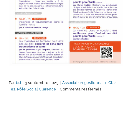
Par
bsi
|
3 septembre 2025
|
Association gestionnaire Clar-
sur
Tes
,
Pôle Social Clarence
|
Commentaires fermés
Colloque
sur
les
violences
conjugales
à