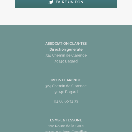
FAIRE UN DON
ASSOCIATION CLAR-TES
Direction générale
324 Chemin de Clarence
30140 Bagard
MECS CLARENCE
324 Chemin de Clarence
30140 Bagard
04 66 60 74 33
ESMS La TESSONE
100 Route de la Gare