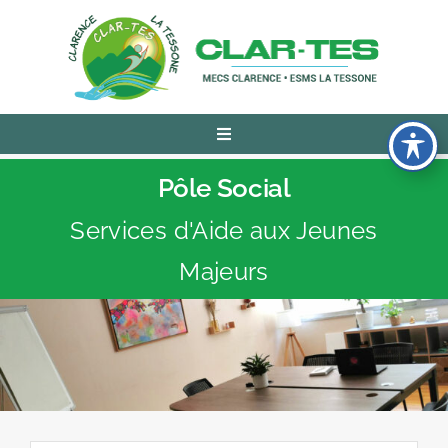
Passer
au
contenu
Navigation
à
bascule
Pôle Social
L’ASSOCIATION
Services d'Aide aux Jeunes
PÔLE SOCIAL
Majeurs
PÔLE MÉDICO-SOCIAL
PÔLE ÉDUCATION