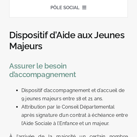
LOCATIONS DE GÎTES
PÔLE SOCIAL
PRÉSENTATION
Dispositif d’Aide aux Jeunes
NOS MISSIONS
Majeurs
LE PUBLIC ACCOMPAGNÉ
Assurer le besoin
d’accompagnement
NOS SERVICES
Dispositif d’accompagnement et d’accueil de
9 jeunes majeurs entre 18 et 21 ans.
Attribution par le Conseil Départemental
après signature d’un contrat à échéance entre
l’Aide Sociale à l’Enfance et un majeur.
À l’arrivée de la majorité un certain nombre