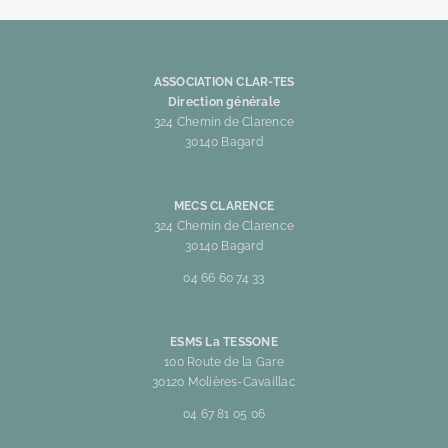
ASSOCIATION CLAR-TES
Direction générale
324 Chemin de Clarence
30140 Bagard
MECS CLARENCE
324 Chemin de Clarence
30140 Bagard
04 66 60 74 33
ESMS La TESSONE
100 Route de la Gare
30120 Molières-Cavaillac
04 67 81 05 06