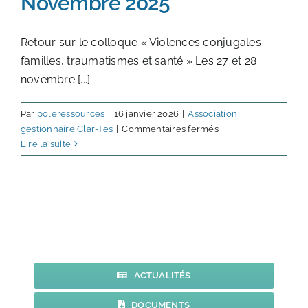
Novembre 2025
Retour sur le colloque « Violences conjugales :
familles, traumatismes et santé » Les 27 et 28
novembre [...]
Par
poleressources
|
16 janvier 2026
|
Association
sur
gestionnaire Clar-Tes
|
Commentaires fermés
Colloque
Lire la suite
Violences
conjugales
IMT
Alès
27
et
28
Novembre
ACTUALITÉS
2025
DOCUMENTS